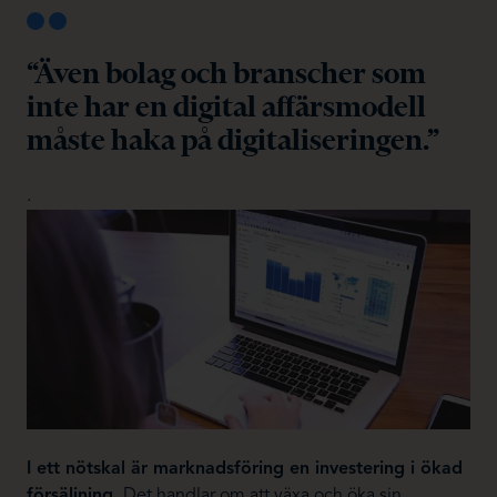
“Även bolag och branscher som
inte har en digital affärsmodell
måste haka på digitaliseringen.”
.
I ett nötskal är marknadsföring en investering i ökad
försäljning.
Det handlar om att växa och öka sin