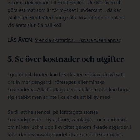
inkomstdeklaration
till Skatteverket. Undvik även att
göra estimat som är för mycket i underkant – då kan
istället en skatteåterbäring sätta likviditeten ur balans
vid årets slut. Så håll koll!
LÄS ÄVEN:
9 enkla skattetips — spara tusenlappar
5. Se över kostnader och utgifter
I grund och botten kan likviditeten stärkas på två sätt:
dra in mer pengar till företaget, eller minska
kostnaderna. Alla företagare vet att kostnader kan hopa
sig snabbt men är inte lika enkla att bli av med.
Se till att ha stenkoll på företagets största
kostnadsposter – hyra, löner, varulager – och undersök
om ni kan luckra upp likviditet genom riktade åtgärder. I
tider där distansarbetandet ökar kan det exempelvis