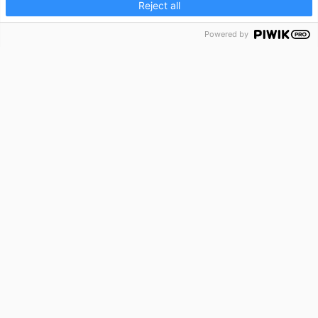
Reject all
Powered by
Hur kan vi hjälpa till?
Ring oss på 010-157 80 00
E-post:
info@capcito.com
Sälj fakturor
Företagslån
Om Capcito