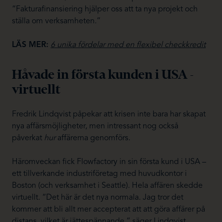
“Fakturafinansiering hjälper oss att ta nya projekt och
ställa om verksamheten.”
LÄS MER:
6 unika fördelar med en flexibel checkkredit
Håvade in första kunden i USA -
virtuellt
Fredrik Lindqvist påpekar att krisen inte bara har skapat
nya affärsmöjligheter, men intressant nog också
påverkat
hur
affärerna genomförs.
Häromveckan fick Flowfactory in sin första kund i USA –
ett tillverkande industriföretag med huvudkontor i
Boston (och verksamhet i Seattle). Hela affären skedde
virtuellt. “Det här är det nya normala. Jag tror det
kommer att bli allt mer accepterat att att göra affärer på
distans, vilket är jättespännande,” säger Lindqvist.